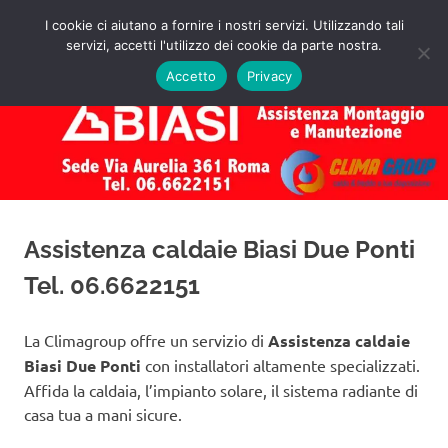
Salta
I cookie ci aiutano a fornire i nostri servizi. Utilizzando tali
al
servizi, accetti l'utilizzo dei cookie da parte nostra.
✅
MENU
contenuto
Assistenza
Richiedi
Accetto
Privacy
un
Caldaie
Preventivo!
Biasi
Roma
Assistenza caldaie Biasi Due Ponti
Tel. 06.6622151
La Climagroup offre un servizio di
Assistenza caldaie
Biasi Due Ponti
con installatori altamente specializzati.
Affida la caldaia, l’impianto solare, il sistema radiante di
casa tua a mani sicure.