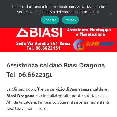
Salta
I cookie ci aiutano a fornire i nostri servizi. Utilizzando tali
al
servizi, accetti l'utilizzo dei cookie da parte nostra.
✅
MENU
contenuto
Assistenza
Richiedi
Accetto
Privacy
un
Caldaie
Preventivo!
Biasi
Roma
Assistenza caldaie Biasi Dragona
Tel. 06.6622151
La Climagroup offre un servizio di
Assistenza caldaie
Biasi Dragona
con installatori altamente specializzati.
Affida la caldaia, l’impianto solare, il sistema radiante di
casa tua a mani sicure.