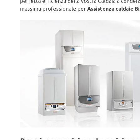
perfetta efficienza della vostra Caldaia a conde
massima professionale per
Assistenza caldaie Bia