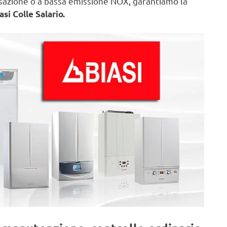
nsazione o a bassa emissione NOX, garantiamo la
si Colle Salario.