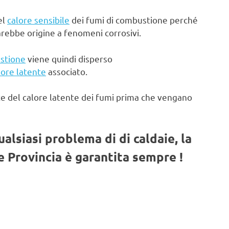
el
calore sensibile
dei fumi di combustione perché
arebbe origine a fenomeni corrosivi.
stione
viene quindi disperso
lore latente
associato.
te del calore latente dei fumi prima che vengano
qualsiasi problema di di caldaie, la
 Provincia è garantita sempre !