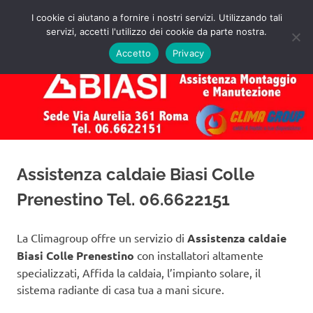
Salta
I cookie ci aiutano a fornire i nostri servizi. Utilizzando tali
al
servizi, accetti l'utilizzo dei cookie da parte nostra.
✅
MENU
contenuto
Assistenza
Richiedi
Accetto
Privacy
un
Caldaie
Preventivo!
Biasi
Roma
Assistenza caldaie Biasi Colle
Prenestino Tel. 06.6622151
La Climagroup offre un servizio di
Assistenza caldaie
Biasi Colle Prenestino
con installatori altamente
specializzati, Affida la caldaia, l’impianto solare, il
sistema radiante di casa tua a mani sicure.