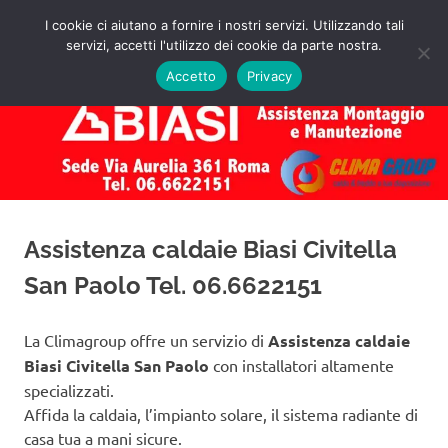
Salta
I cookie ci aiutano a fornire i nostri servizi. Utilizzando tali
al
servizi, accetti l'utilizzo dei cookie da parte nostra.
✅
MENU
contenuto
Assistenza
Richiedi
Accetto
Privacy
un
Caldaie
Preventivo!
Biasi
Roma
Assistenza caldaie Biasi Civitella
San Paolo Tel. 06.6622151
La Climagroup offre un servizio di
Assistenza caldaie
Biasi Civitella San Paolo
con installatori altamente
specializzati.
Affida la caldaia, l’impianto solare, il sistema radiante di
casa tua a mani sicure.