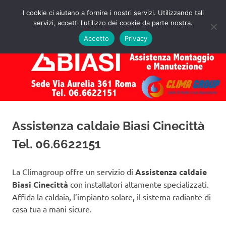
Salta
I cookie ci aiutano a fornire i nostri servizi. Utilizzando tali
al
servizi, accetti l'utilizzo dei cookie da parte nostra.
✅
MENU
contenuto
Assistenza
Richiedi
Accetto
Privacy
un
Caldaie
Preventivo!
Biasi
Roma
Assistenza caldaie Biasi Cinecittà
Tel. 06.6622151
La Climagroup offre un servizio di
Assistenza caldaie
Biasi Cinecittà
con installatori altamente specializzati.
Affida la caldaia, l’impianto solare, il sistema radiante di
casa tua a mani sicure.