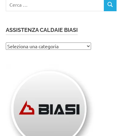
Ricerca
CERCA
per:
ASSISTENZA CALDAIE BIASI
Assistenza
caldaie
Biasi