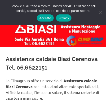
Salta
I cookie ci aiutano a fornire i nostri servizi. Utilizzando tali
al
servizi, accetti l'utilizzo dei cookie da parte nostra.
✅
MENU
contenuto
Assistenza
Richiedi
Accetto
Privacy
un
Caldaie
Preventivo!
Biasi
Roma
Assistenza caldaie Biasi Cerenova
Tel. 06.6622151
La Climagroup offre un servizio di
Assistenza caldaie
Biasi Cerenova
con installatori altamente specializzati,
Affida la caldaia, l’impianto solare, il sistema radiante di
casa tua a mani sicure.