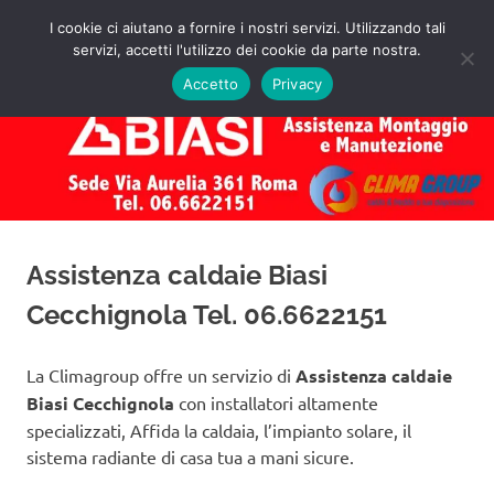
Salta
I cookie ci aiutano a fornire i nostri servizi. Utilizzando tali
al
servizi, accetti l'utilizzo dei cookie da parte nostra.
✅
MENU
contenuto
Assistenza
Richiedi
Accetto
Privacy
un
Caldaie
Preventivo!
Biasi
Roma
Assistenza caldaie Biasi
Cecchignola Tel. 06.6622151
La Climagroup offre un servizio di
Assistenza caldaie
Biasi Cecchignola
con installatori altamente
specializzati, Affida la caldaia, l’impianto solare, il
sistema radiante di casa tua a mani sicure.