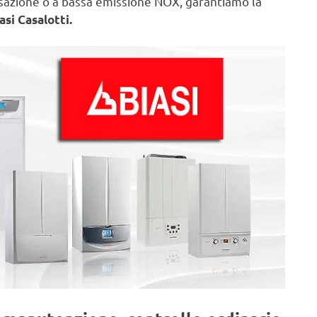
nsazione o a bassa emissione NOX, garantiamo la
asi Casalotti.