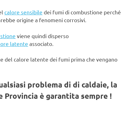
el
calore sensibile
dei fumi di combustione perché
arebbe origine a fenomeni corrosivi.
stione
viene quindi disperso
lore latente
associato.
te del calore latente dei fumi prima che vengano
qualsiasi problema di di caldaie, la
 Provincia è garantita sempre !