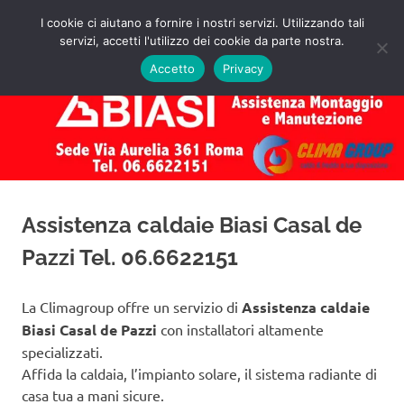
Salta
I cookie ci aiutano a fornire i nostri servizi. Utilizzando tali
al
servizi, accetti l'utilizzo dei cookie da parte nostra.
✅
MENU
contenuto
Assistenza
Richiedi
Accetto
Privacy
un
Caldaie
Preventivo!
Biasi
Roma
Assistenza caldaie Biasi Casal de
Pazzi Tel. 06.6622151
La Climagroup offre un servizio di
Assistenza caldaie
Biasi Casal de Pazzi
con installatori altamente
specializzati.
Affida la caldaia, l’impianto solare, il sistema radiante di
casa tua a mani sicure.