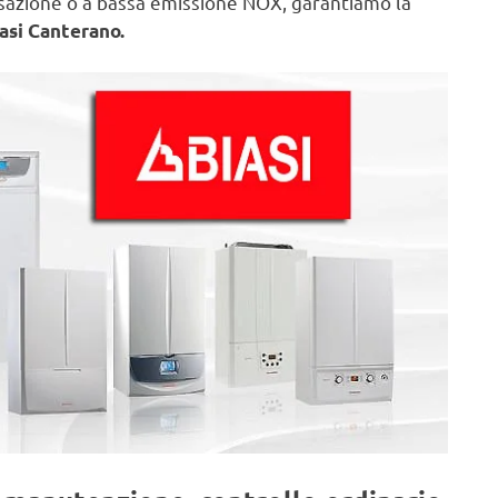
nsazione o a bassa emissione NOX, garantiamo la
asi Canterano.