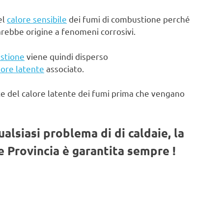
el
calore sensibile
dei fumi di combustione perché
arebbe origine a fenomeni corrosivi.
stione
viene quindi disperso
lore latente
associato.
te del calore latente dei fumi prima che vengano
qualsiasi problema di di caldaie, la
 Provincia è garantita sempre !