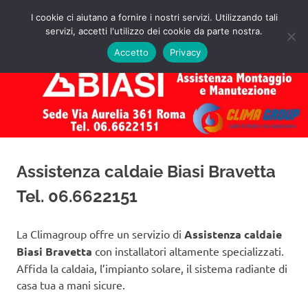
Salta
I cookie ci aiutano a fornire i nostri servizi. Utilizzando tali
al
servizi, accetti l'utilizzo dei cookie da parte nostra.
✅
MENU
contenuto
Assistenza
Richiedi
Accetto
Privacy
un
Caldaie
Preventivo!
Biasi
Roma
Assistenza caldaie Biasi Bravetta
Tel. 06.6622151
La Climagroup offre un servizio di
Assistenza caldaie
Biasi Bravetta
con installatori altamente specializzati.
Affida la caldaia, l’impianto solare, il sistema radiante di
casa tua a mani sicure.