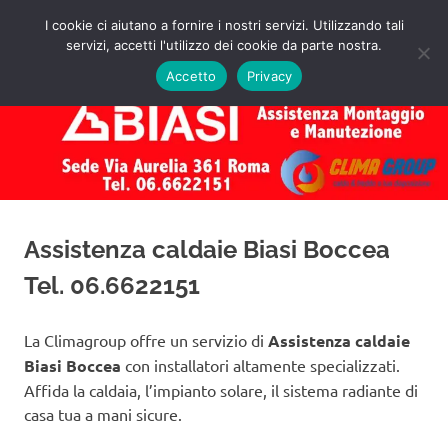
Salta
I cookie ci aiutano a fornire i nostri servizi. Utilizzando tali
al
servizi, accetti l'utilizzo dei cookie da parte nostra.
✅
MENU
contenuto
Assistenza
Richiedi
Accetto
Privacy
un
Caldaie
Preventivo!
Biasi
Roma
Assistenza caldaie Biasi Boccea
Tel. 06.6622151
La Climagroup offre un servizio di
Assistenza caldaie
Biasi Boccea
con installatori altamente specializzati.
Affida la caldaia, l’impianto solare, il sistema radiante di
casa tua a mani sicure.