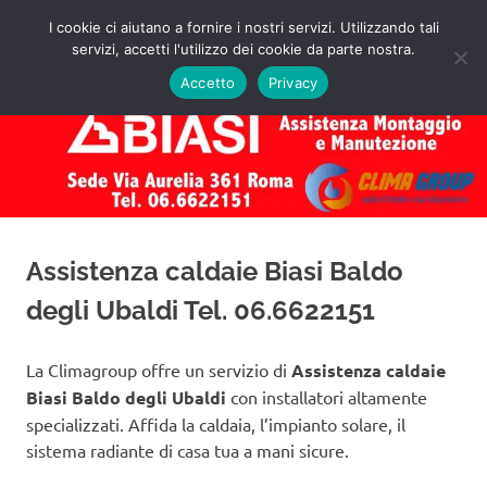
Salta
I cookie ci aiutano a fornire i nostri servizi. Utilizzando tali
al
servizi, accetti l'utilizzo dei cookie da parte nostra.
✅
MENU
contenuto
Assistenza
Richiedi
Accetto
Privacy
un
Caldaie
Preventivo!
Biasi
Roma
Assistenza caldaie Biasi Baldo
degli Ubaldi Tel. 06.6622151
La Climagroup offre un servizio di
Assistenza caldaie
Biasi Baldo degli Ubaldi
con installatori altamente
specializzati. Affida la caldaia, l’impianto solare, il
sistema radiante di casa tua a mani sicure.