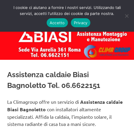
Salta
I cookie ci aiutano a fornire i nostri servizi. Utilizzando tali
al
servizi, accetti l'utilizzo dei cookie da parte nostra.
✅
MENU
contenuto
Assistenza
Richiedi
Accetto
Privacy
un
Caldaie
Preventivo!
Biasi
Roma
Assistenza caldaie Biasi
Bagnoletto Tel. 06.6622151
La Climagroup offre un servizio di
Assistenza caldaie
Biasi Bagnoletto
con installatori altamente
specializzati. Affida la caldaia, l’impianto solare, il
sistema radiante di casa tua a mani sicure.