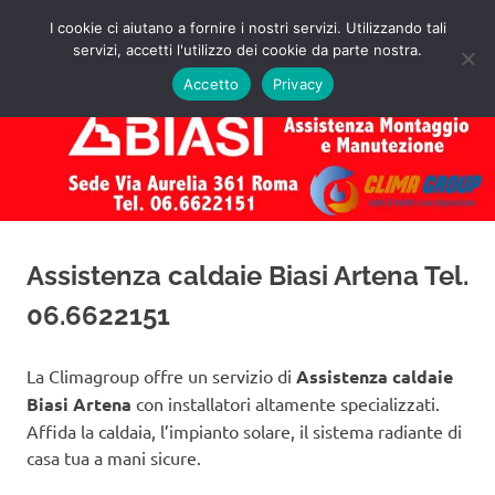
Salta
I cookie ci aiutano a fornire i nostri servizi. Utilizzando tali
al
servizi, accetti l'utilizzo dei cookie da parte nostra.
✅
MENU
contenuto
Assistenza
Richiedi
Accetto
Privacy
un
Caldaie
Preventivo!
Biasi
Roma
Assistenza caldaie Biasi Artena Tel.
06.6622151
La Climagroup offre un servizio di
Assistenza caldaie
Biasi Artena
con installatori altamente specializzati.
Affida la caldaia, l’impianto solare, il sistema radiante di
casa tua a mani sicure.