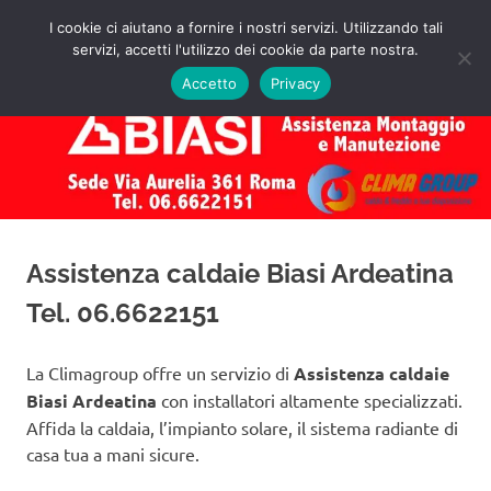
Salta
I cookie ci aiutano a fornire i nostri servizi. Utilizzando tali
al
servizi, accetti l'utilizzo dei cookie da parte nostra.
✅
MENU
contenuto
Assistenza
Richiedi
Accetto
Privacy
un
Caldaie
Preventivo!
Biasi
Roma
Assistenza caldaie Biasi Ardeatina
Tel. 06.6622151
La Climagroup offre un servizio di
Assistenza caldaie
Biasi Ardeatina
con installatori altamente specializzati.
Affida la caldaia, l’impianto solare, il sistema radiante di
casa tua a mani sicure.