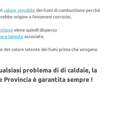
el
calore sensibile
dei fumi di combustione perché
arebbe origine a fenomeni corrosivi.
stione
viene quindi disperso
lore latente
associato.
te del calore latente dei fumi prima che vengano
qualsiasi problema di di caldaie, la
 Provincia è garantita sempre !