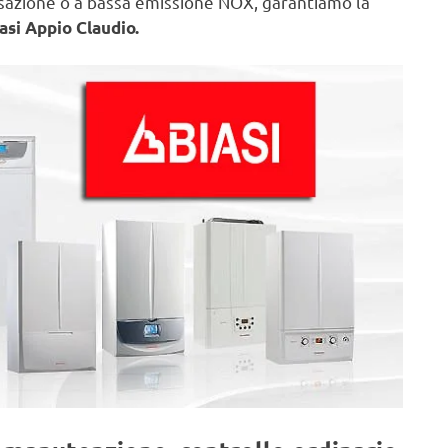
nsazione o a bassa emissione NOX, garantiamo la
asi Appio Claudio.