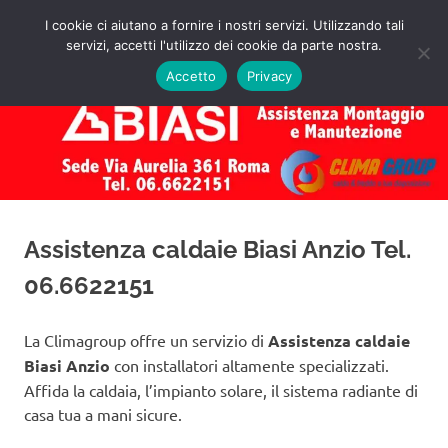
Salta
I cookie ci aiutano a fornire i nostri servizi. Utilizzando tali
al
servizi, accetti l'utilizzo dei cookie da parte nostra.
✅
MENU
contenuto
Assistenza
Richiedi
Accetto
Privacy
un
Caldaie
Preventivo!
Biasi
Roma
Assistenza caldaie Biasi Anzio Tel.
06.6622151
La Climagroup offre un servizio di
Assistenza caldaie
Biasi Anzio
con installatori altamente specializzati.
Affida la caldaia, l’impianto solare, il sistema radiante di
casa tua a mani sicure.