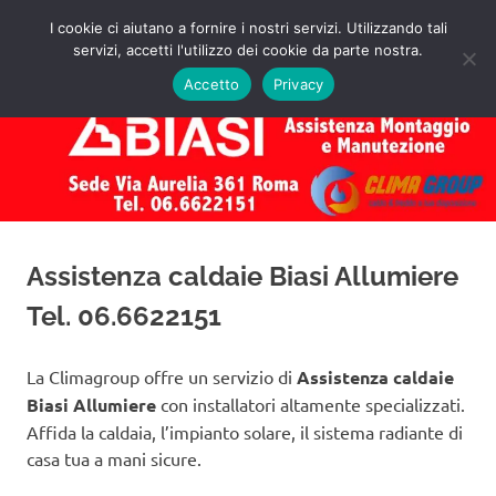
Salta
I cookie ci aiutano a fornire i nostri servizi. Utilizzando tali
al
servizi, accetti l'utilizzo dei cookie da parte nostra.
✅
MENU
contenuto
Assistenza
Richiedi
Accetto
Privacy
un
Caldaie
Preventivo!
Biasi
Roma
Assistenza caldaie Biasi Allumiere
Tel. 06.6622151
La Climagroup offre un servizio di
Assistenza caldaie
Biasi Allumiere
con installatori altamente specializzati.
Affida la caldaia, l’impianto solare, il sistema radiante di
casa tua a mani sicure.