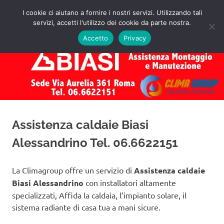
Salta
I cookie ci aiutano a fornire i nostri servizi. Utilizzando tali
al
servizi, accetti l'utilizzo dei cookie da parte nostra.
✅
MENU
contenuto
Assistenza
Richiedi
Accetto
Privacy
un
Caldaie
Preventivo!
Biasi
Roma
Assistenza caldaie Biasi
Alessandrino Tel. 06.6622151
La Climagroup offre un servizio di
Assistenza caldaie
Biasi Alessandrino
con installatori altamente
specializzati, Affida la caldaia, l’impianto solare, il
sistema radiante di casa tua a mani sicure.