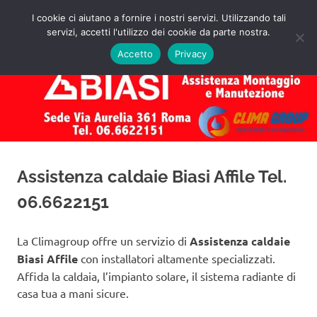
Salta
I cookie ci aiutano a fornire i nostri servizi. Utilizzando tali
al
servizi, accetti l'utilizzo dei cookie da parte nostra.
✅
MENU
contenuto
Assistenza
Richiedi
Accetto
Privacy
un
Caldaie
Preventivo!
Biasi
Roma
Assistenza caldaie Biasi Affile Tel.
06.6622151
La Climagroup offre un servizio di
Assistenza caldaie
Biasi Affile
con installatori altamente specializzati.
Affida la caldaia, l’impianto solare, il sistema radiante di
casa tua a mani sicure.